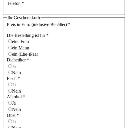
Telefon
*
Ihr Geschenkkorb
Preis in Euro (inklusive Behälter)
*
Die Bestellung ist für
*
eine Frau
ein Mann
ein (Ehe-)Paar
Diabetiker
*
Ja
Nein
Fisch
*
Ja
Nein
Alkohol
*
Ja
Nein
Obst
*
Ja
Nein